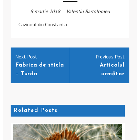
8 martie 2018
Valentin Bartolomeu
Cazinoul din Constanta
Navigare
Previous
Next
Next Post
Previous Post
în
post:
post:
Fabrica de sticla
Articolul
– Turda
următor
articole
Related Posts