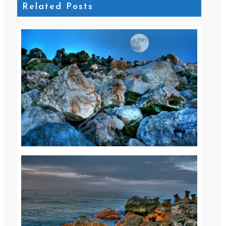
Related Posts